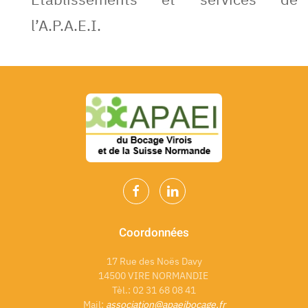
l’A.P.A.E.I.
Coordonnées
17 Rue des Noës Davy
14500 VIRE NORMANDIE
Tèl.: 02 31 68 08 41
Mail:
association@apaeibocage.fr